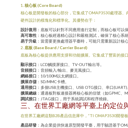
1.
核心板 (Core Board)
核心板是開發板的核心部分，它集成了OMAP3530處理器、
硬件設計的模塊化和標準化。其優勢在于：
設計復用
：底板可以針對不同應用進行定制，而核心板可以
高可靠性
：核心板經過精心設計和嚴格測試，確保了核心系
易于升級
：當需要更換處理器平臺時，可能只需重新設計核
2.
底板 (Base Board / Carrier Board)
底板為核心板提供應用支撐和功能擴展。它集成了豐富的接口
顯示接口
：LCD觸摸屏接口、TV-OUT輸出等。
音頻接口
：音頻輸入/輸出、麥克風接口。
網絡接口
：10/100M以太網接口。
擴展存儲
：SD/MMC卡槽。
通用接口
：多個USB主機接口、USB OTG接口、串口(UART)
擴展總線
：通過板對板連接器將核心板的信號（如GPMC、Mc
調試接口
：JTAG接口，用于系統調試和程序燒錄。
三、在世界工廠網等平臺上的定位
在世界工廠網這類B2B產品信息庫中，“TI OMAP3530
產品研發
：為企業提供快速原型開發平臺，用于驗證基于OMA