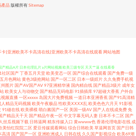
碼產品
版權所有
Sitemap
三级网址 久草在线免费福利 偷拍色图亚洲 久草福利流水视频 91在线观看原创
欧美不卡|亚洲欧美不卡高清在线|亚洲欧美不卡高清在线观看
网站地图
m 国产精品A片 日本伦理乱片 a片网站视频 欧美三级专区 天天艹逼 在线看香
91社区国产
丁香五月天堂
欧美变态一区
国产综合在线观看
国产免费一级
福利在线看 操熟女视频 国产第页 黄色福利影院 欧美AA岛国 日韩城人电影
五月色网站
黄色3级抢网站
国产一区二区
日本一级婬片
久久免费手机视
亚州图片
国产AV国产AV
97亚洲精华液
国内精自线
国产精品3级片
成年女
站
欧美女人与动物交
国产精品无码电影
91插插库
97超碰大香蕉
户外自
视 韩国av中文字幕 欧美欧美 五月天桃色网 99国产丝袜足交 东京热色图片
线视频直播
一区xxxxx
岛国大片免费视频
一道日本亚洲香蕉
国产91高清精
成人精品无码视频
欧美午夜极品
性欧美ⅩⅩⅩⅩ乱
欧美色色六月天
91影视
视频 白丝喷水后入 豆花影视黄色无码 六月天色网 日韩色导航 五月天婷婷网
女
91碰在线
欧美裸模
萌白酱国产一区
美国一级AV
国产人在线成免费
免
国产精品天干天
国产精品午夜一区
中文字幕无码人妻
日本不卡二区
国产
人丝瓜视频下载
日韩逼网
精东传媒入口
黄wwww色
香港伦理电影在线
成
码一区二区 亚洲黄色网址 91日皮子 超碰91青娱乐吧 国产av超碰 老司机
欧美怡红院院二区
爱豆传媒观看网站
综合日韩欧美
草逼网首页
国产日韩
本高清
国产国产一区
亚洲欧洲成人
日韩在线
久久国产影视综合
欧美69潮