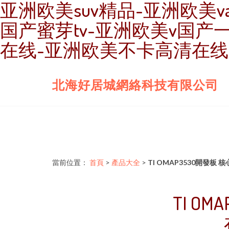
亚洲欧美suv精品-亚洲欧美v
国产蜜芽tv-亚洲欧美v国产
在线-亚洲欧美不卡高清在
北海好居城網絡科技有限公司
當前位置：
首頁
>
產品大全
>
TI OMAP3530開發
TI O