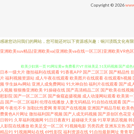
Copyright © 2026
www
感谢您访问我们的网站，您可能还对以下资源感兴趣：铜川渍既文化有限
大香蕉AⅤ 午夜私人福利 黑人干日本少妇 欧美日爽爽 色爺爺网站视频 亚洲
亚洲欧美suv精品|亚洲欧美va|亚洲欧美va在线一区三区|亚洲欧美VR色
欧美少妇第一页 91网址黄w 免费看片VT 丝袜美足 51无码视频 国产成色
日本一级大片
微拍福利在线观看
91香蕉APP
国产二区三区
国产精品性
蕉视频 超碰日熟在线 国产射精视频 人妻色AV 亚洲色色影院 91社在线
片
福利视频资源站
成人午夜在线观看
欧美图片在线观看
在线观看h视频
频
学生妹Av网站
亚洲人成免费网站
91大神自拍
福利片在线观看
国产成
人视频
狠狠撸亚洲欧美
91操碰在线
国产高清精品二区
国产欧美在线视频
91导航福利视频 超碰97色色 国产专区一 久久香蕉精品产品 日日操B 亚
慰影院
国产一区二区二区
国产偷窥盗摄视频
成人动漫网站观看
欧美第一
品
国产一区二区福利
伦理在线播放
人妻无码精品
91自拍在线观看
国产
欧美aa 日本女同护士 四虎亚洲在线观看 91网站传媒 狠狠干com 欧
网
午夜伦不卡
加勒比性爱网
青草国产在线视频
亚洲国产精品导航
欧美
费黄色A片网址
微拍福利国产视频
国产人成无码视频
国产原创区色花堂
日韩91
久草福利视频网
91日日夜夜91
超碰碰天天操
91草草酒店视频
韩
站 综合激情导航大全 97超碰夜夜 精品91海角一区 日本香蕉视频 五月涩
人影院在线播放
欧美足交一区二区
91视频电影
另类四虎
亚洲东京热
国
精品91
91视频网站在线
69性影院
福利资源在线
91自拍最新网址
青青草