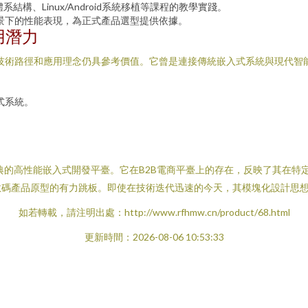
構、Linux/Android系統移植等課程的教學實踐。
場景下的性能表現，為正式產品選型提供依據。
用潛力
表的技術路徑和應用理念仍具參考價值。它曾是連接傳統嵌入式系統與現代
入式系統。
一個經典的高性能嵌入式開發平臺。它在B2B電商平臺上的存在，反映了其
數碼產品原型的有力跳板。即使在技術迭代迅速的今天，其模塊化設計思
如若轉載，請注明出處：http://www.rfhmw.cn/product/68.html
更新時間：2026-08-06 10:53:33