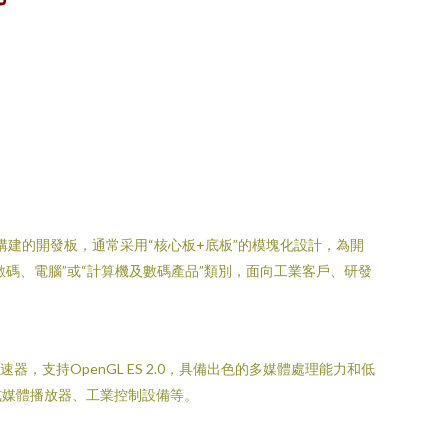
構建的開發板，通常采用“核心板+底板”的模塊化設計，為開
碼、電腦”或“計算機及數碼產品”類別，面向工業客戶、研發
加速器，支持OpenGL ES 2.0，具備出色的多媒體處理能力和低
式媒體播放器、工業控制設備等。