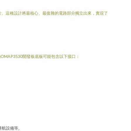
管理芯片。這種設計將最核心、最復雜的電路部分獨立出來，實現了
MAP3530開發板底板可能包含以下接口：
導航設備等。