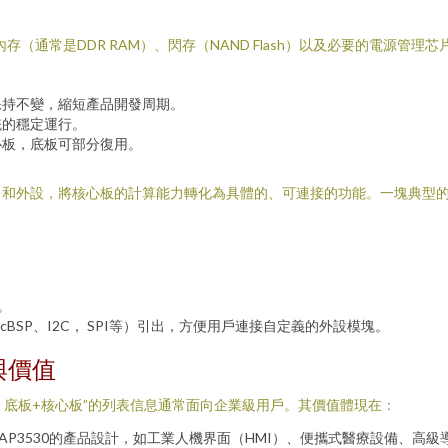
內存（通常是DDR RAM）、閃存（NAND Flash）以及必要的電源
保持不變，縮短產品開發周期。
統的穩定運行。
心板，底板可部分復用。
和外設，將核心板的計算能力轉化為具體的、可連接的功能。一塊典型的O
。
BSP、I2C， SPI等）引出，方便用戶連接自定義的外設模塊。
與價值
開發板 底板+核心板”的列表信息通常面向企業級用戶。其價值體現在：
P3530的產品設計，如工業人機界面（HMI）、便攜式醫療設備、高級