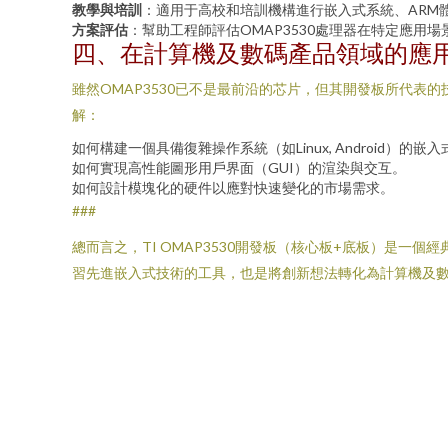
教學與培訓
：適用于高校和培訓機構進行嵌入式系統、ARM體系結
方案評估
：幫助工程師評估OMAP3530處理器在特定應用
四、在計算機及數碼產品領域的應
雖然OMAP3530已不是最前沿的芯片，但其開發板所代
解：
如何構建一個具備復雜操作系統（如Linux, Android）的嵌
如何實現高性能圖形用戶界面（GUI）的渲染與交互。
如何設計模塊化的硬件以應對快速變化的市場需求。
###
總而言之，TI OMAP3530開發板（核心板+底板）是
習先進嵌入式技術的工具，也是將創新想法轉化為計算機及