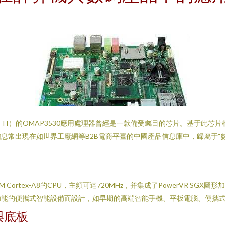
I）的OMAP3530應用處理器曾經是一款備受矚目的芯片。基于此芯片
息常出現在如世界工廠網等B2B電商平臺的中國產品信息庫中，歸屬于“數
ortex-A8的CPU，主頻可達720MHz，并集成了PowerVR SGX圖形
功能的便攜式智能設備而設計，如早期的高端智能手機、平板電腦、便攜
與底板