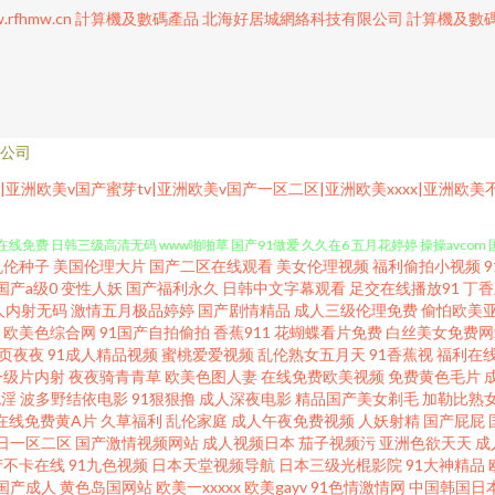
.rfhmw.cn
計算機及數碼產品
北海好居城網絡科技有限公司
計算機及數
公司
欧洲日产AV 97操人妻 伦理片网址 日韩伊人色 在线97视频观看 97超碰精品 成人
区|亚洲欧美v国产蜜芽tv|亚洲欧美v国产一区二区|亚洲欧美xxxx|亚洲
在线免费 日韩三级高清无码 www啪啪草 国产91做爱 久久在6 五月花婷婷 操操avco
乱伦种子
美国伦理大片
国产二区在线观看
美女伦理视频
福利偷拍小视频
看 超碰在线五月天 国产精品乱码专区 九一传媒在线看 男人天堂资源网 亚洲激情另类 91
国产a级0
变性人妖
国产福利永久
日韩中文字幕观看
足交在线播放91
丁香
人内射无码
激情五月极品婷婷
国产剧情精品
成人三级伦理免费
偷怕欧美
欧美色综合网
91国产自拍偷拍
香蕉911
花蝴蝶看片免费
白丝美女免费网
洲涩涩网 91视频国 成人免费在线 国成精品九区 www日日本日日 日韩www 伊人成人影
页夜夜
91成人精品视频
蜜桃爱爱视频
乱伦熟女五月天
91香蕉视
福利在
一级片内射
夜夜骑青青草
欧美色图人妻
在线免费欧美视频
免费黄色毛片
美午夜剧场 日韩三区四区 AV超碰人人干 国区一区二区视频 日韩影院黄色 伊人久久精品
色淫
波多野结依电影
91狠狠撸
成人深夜电影
精品国产美女剃毛
加勒比熟
在线免费黄A片
久草福利
乱伦家庭
成人午夜免费视频
人妖射精
国产屁屁
日一区二区
国产激情视频网站
成人视频日本
茄子视频污
亚洲色欲天天
成
婷婷导航 亚洲乡村午夜剧场 AV久久人人操 豆花肏肏视频 韩日乱色 老湿机午夜网 欧洲无
产不卡在线
91九色视频
日本天堂视频导航
日本三级光棍影院
91大神精品
国产成人
黄色岛国网站
欧美一xxxxx
欧美gayv
91色情激情网
中国韩国日